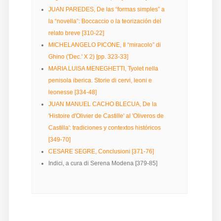
JUAN PAREDES, De las “formas simples” a
la “novella”: Boccaccio o la teorización del
relato breve [310-22]
MICHELANGELO PICONE, Il “miracolo” di
Ghino ('Dec.' X 2) [pp. 323-33]
MARIA LUISA MENEGHETTI, Tyolet nella
penisola iberica. Storie di cervi, leoni e
leonesse [334-48]
JUAN MANUEL CACHO BLECUA, De la
'Histoire d'Olivier de Castille' al 'Oliveros de
Castilla': tradiciones y contextos históricos
[349-70]
CESARE SEGRE, Conclusioni [371-76]
Indici, a cura di Serena Modena [379-85]