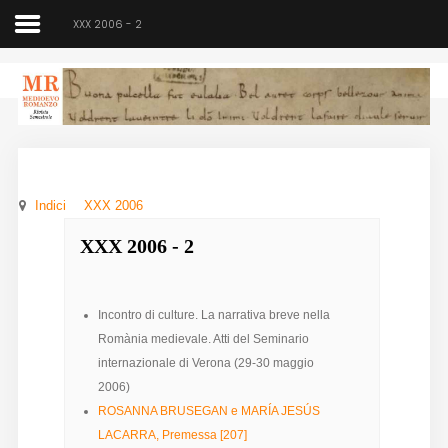
XXX 2006 - 2
Medioevo Romanzo
Rivista semestrale
Indici
XXX 2006
Home
XXX 2006 - 2
Chi siamo
Direzione
Incontro di culture. La narrativa breve nella
Romània medievale. Atti del Seminario
Indici
internazionale di Verona (29-30 maggio
2006)
Seminario
ROSANNA BRUSEGAN e MARÍA JESÚS
Norme
LACARRA, Premessa [207]