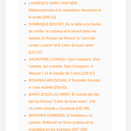
LAURENCE HARF-LANCNER,
Diffusione
Métamorphoses d'un exemplum: Alexandre et
le pirate [209-22]
DOMINIQUE BOUTET, De la fable a la chaîne
Email:
de contes: le corbeau et le renard dans les
direzione@medioevoromanzo.it
Isopets, le 'Roman de Renart', le 'Libro del
conde Lucanor' et le 'Libro de buen amor'
[223-37]
SALVATORE LUONGO, «Qui s’essauce, Diex
l’umelie; qui s’umelie, Diex l’essauce»: il
'Miracle' I 14 di Gautier de Coinci [238-57]
ROSANNA BRUSEGAN, Il 'Tesoretto' bruciato
e i suoi modelli [258-82]
MARÍA JESÚS LACARRA, 'El cuento del hijo
del rey Alcaraz' ('Libro de buen amor', 128-
41) entre Oriente y Occidente [282-96]
BERNARD DARBORD, El hortelano y la
culebra. Reflexión en torno al tema de la
engratitud en los 'exempla' [297-309]