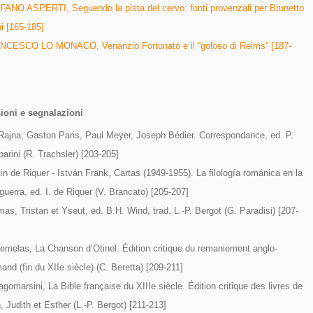
ANO ASPERTI, Seguendo la pista del cervo: fonti provenzali per Brunetto
ni [165-185]
NCESCO LO MONACO, Venanzio Fortunato e il “goloso di Reims” [187-
ioni e segnalazioni
Rajna, Gaston Paris, Paul Meyer, Joseph Bédier. Correspondance, ed. P.
arini (R. Trachsler) [203-205]
ín de Riquer - István Frank, Cartas (1949-1955). La filología románica en la
guerra, ed. I. de Riquer (V. Brancato) [205-207]
as, Tristan et Yseut, ed. B.H. Wind, trad. L.-P. Bergot (G. Paradisi) [207-
emelas, La Chanson d’Otinel. Édition critique du remaniement anglo-
and (fin du XIIe siècle) (C. Beretta) [209-211]
agomarsini, La Bible française du XIIIe siècle. Édition critique des livres de
, Judith et Esther (L.-P. Bergot) [211-213]