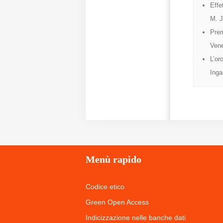
Effe
M. J
Prem
Vene
L’or
Ingal
Menù
rapido
Codice etico
Green Open Access
Indicizzazione nelle banche dati