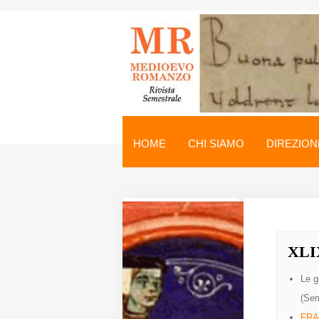
Medioevo Romanzo
Rivista semestrale
HOME
CHI SIAMO
DIREZION
Home
Chi siamo
Direzione
XLIX
Indici
Le g
Seminario
(Sem
Norme
FRA