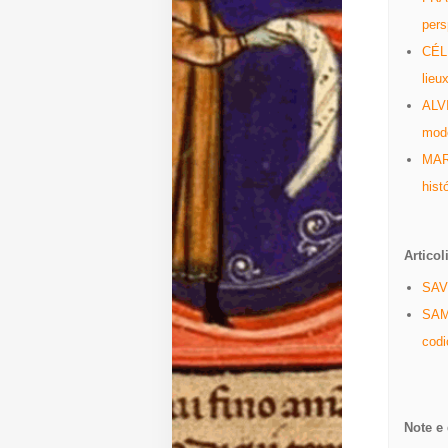
pers
Diffusione
CÉL
lieu
ALVI
Email:
mode
direzione@medioevoromanzo.it
MAR
hist
Articol
SAVE
SAMU
codi
Note e