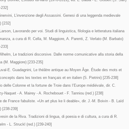
-232]
inervini, L’invenzione degli Assassini. Genesi di una leggenda medievale
.) [232]
Larson, Lavorando per voi. Studi di linguistica, filologia e letteratura italiana
manza, a cura di R. Cella, M. Maggiore, A. Parenti, Z. Verlato (M. Barbato)
-233]
ilhelm, Le tradizioni discorsive. Dalle norme comunicative alla storia della
ua (M. Maggiore) [233-235]
uval-E. Guadagnini, Le théâtre antique au Moyen Âge. Étude des mots et
concepts dans les textes en français et en italien (S. Pietrini) [235-238]
o delle Colonne et la fortune de Troie dans l’Europe médiévale, dir. C.
zy-Naquet - A. Mairey - A. Rochebouet - F. Tanniou (red.) [238]
e de France fabuliste. «Un art plus ke li deable», dir. J.-M. Boivin - B. Laïd
.) [238-239]
esin de la Riva. Tradizioni di lingua, di poesia e di cultura, a cura di R.
elm - L. Struckl (red.) [239-240]