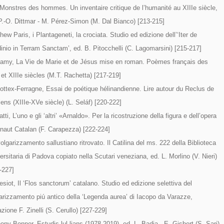
Monstres des hommes. Un inventaire critique de l’humanité au XIIIe siècle,
P.-O. Dittmar - M. Pérez-Simon (M. Dal Bianco) [213-215]
hew Paris, i Plantageneti, la crociata. Studio ed edizione dell’‘Iter de
inio in Terram Sanctam’, ed. B. Pitocchelli (C. Lagomarsini) [215-217]
amy, La Vie de Marie et de Jésus mise en roman. Poèmes français des
 et XIIIe siècles (M.T. Rachetta) [217-219]
ottex-Ferragne, Essai de poétique hélinandienne. Lire autour du Reclus de
iens (XIIIe-XVe siècle) (L. Seláf) [220-222]
atti, L’uno e gli ‘altri’ «Arnaldo». Per la ricostruzione della figura e dell’opera
rnaut Catalan (F. Carapezza) [222-224]
olgarizzamento sallustiano ritrovato. Il Catilina del ms. 222 della Biblioteca
ersitaria di Padova copiato nella Scutari veneziana, ed. L. Morlino (V. Nieri)
-227]
esiot, Il ‘Flos sanctorum’ catalano. Studio ed edizione selettiva del
arizzamento piú antico della ‘Legenda aurea’ di Iacopo da Varazze,
azione F. Zinelli (S. Cerullo) [227-229]
ony Bonner, Estudis lul·lians (1978-2019), ed. L. Badia - E. Gisbert (S. Sari)