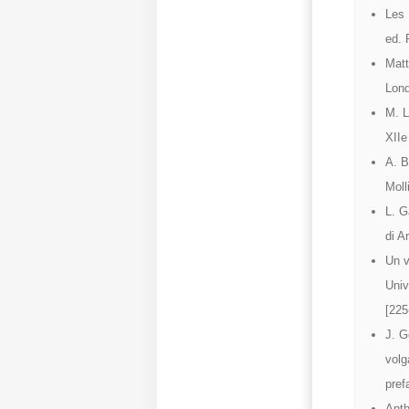
Les 
ed. 
Matt
Lond
M. L
XIIe
A. B
Moll
L. G
di A
Un v
Univ
[225
J. G
volg
pref
Anth