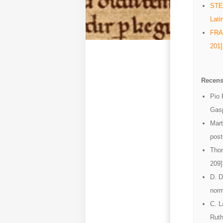
STEF
Lati
FRA
201]
Recens
Pio 
Gasp
Mart
post
Thom
209]
D. D
norm
C. L
Ruth