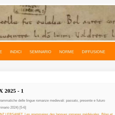
E
INDICI
SEMINARIO
NORME
DIFFUSIONE
 2025 - 1
rammatiche delle lingue romanze medievali: passato, presente e futuro
inario 2024) [5-6]
NZ LEBSANFT, Les grammaires des langues romanes médiévales. Bilan et