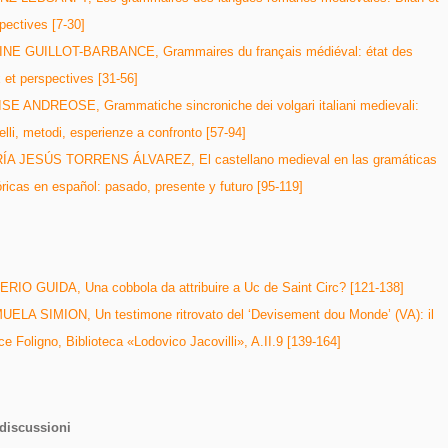
pectives [7-30]
INE GUILLOT-BARBANCE, Grammaires du français médiéval: état des
x et perspectives [31-56]
SE ANDREOSE, Grammatiche sincroniche dei volgari italiani medievali:
lli, metodi, esperienze a confronto [57-94]
ÍA JESÚS TORRENS ÁLVAREZ, El castellano medieval en las gramáticas
óricas en español: pasado, presente y futuro [95-119]
i
RIO GUIDA, Una cobbola da attribuire a Uc de Saint Circ? [121-138]
ELA SIMION, Un testimone ritrovato del ‘Devisement dou Monde’ (VA): il
ce Foligno, Biblioteca «Lodovico Jacovilli», A.II.9 [139-164]
 discussioni