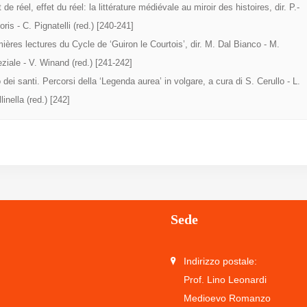
t de réel, effet du réel: la littérature médiévale au miroir des histoires, dir. P.-
oris - C. Pignatelli (red.) [240-241]
ières lectures du Cycle de ‘Guiron le Courtois’, dir. M. Dal Bianco - M.
ziale - V. Winand (red.) [241-242]
o dei santi. Percorsi della ‘Legenda aurea’ in volgare, a cura di S. Cerullo - L.
linella (red.) [242]
Sede
Indirizzo postale:
Prof. Lino Leonardi
Medioevo Romanzo