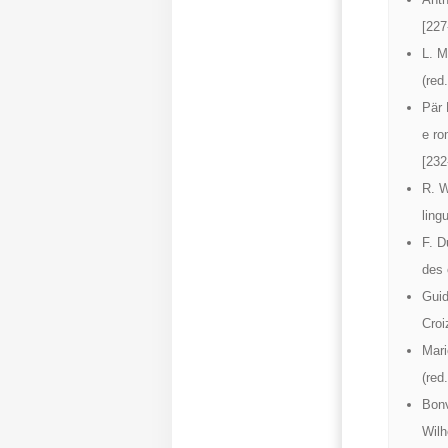
[227
L. M
(red
Pär 
e ro
[232
R. W
ling
F. D
des 
Guid
Croi
Mari
(red
Bonv
Wilh