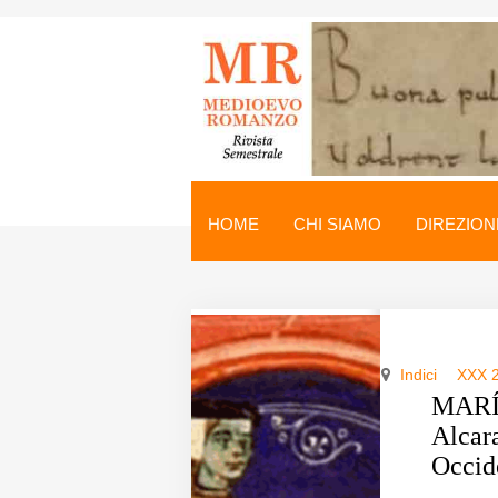
Medioevo Romanzo
Rivista semestrale
HOME
CHI SIAMO
DIREZION
Home
Chi siamo
Direzione
Indici
XXX 
Indici
MARÍA
Alcara
Seminario
Occid
Norme