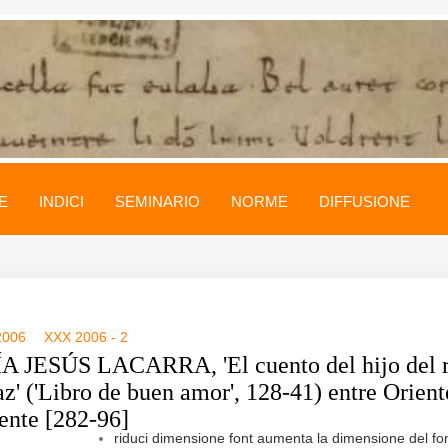
E
INDICI
SEMINARIO
NORME
DIFFUSIONE
2006
XXX 2006 - 2
 JESÚS LACARRA, 'El cuento del hijo del 
z' ('Libro de buen amor', 128-41) entre Orient
ente [282-96]
riduci dimensione font
aumenta la dimensione del fo