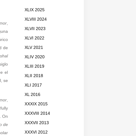
XLIX 2025
XLVIII 2024
mor
,
XLVII 2023
guna
XLVI 2022
úrico
ud de
XLV 2021
shal
XLIV 2020
iglo
XLIII 2019
e el
XLII 2018
, se
XLI 2017
XL 2016
mor
,
XXXIX 2015
ully
XXXVIII 2014
n. On
XXXVII 2013
o de
XXXVI 2012
olar