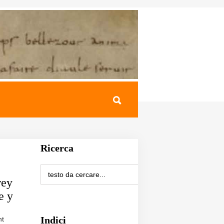
Ricerca
rey
e y
Indici
nt