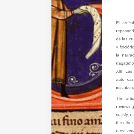
Diffusione
El artíc
repasand
Email:
de las cu
direzione@medioevoromanzo.it
y folclór
la narra
haqadmo
XIII. Las
autor cas
inscribe e
The arti
reviewing
satisfy, n
the other
buen am