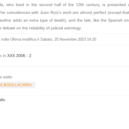
la, who lived in the second half of the 13th century, is presented 
The coincidences with Juan Ruiz's work are almost perfect (except tha
 author adds an extra type of death), and the tale, like the Spanish on
e debate on the reliability of judicial astrology.
volte
Ultima modifica il Sabato, 25 Novembre 2023 14:20
o in
XXX 2006 - 2
o sotto
A JESÚS LACARRA
lto