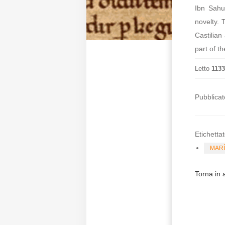
Ibn Sahu
novelty. 
Castilian
part of th
Letto
1133
Pubblicat
Etichettat
MARÍ
Torna in a