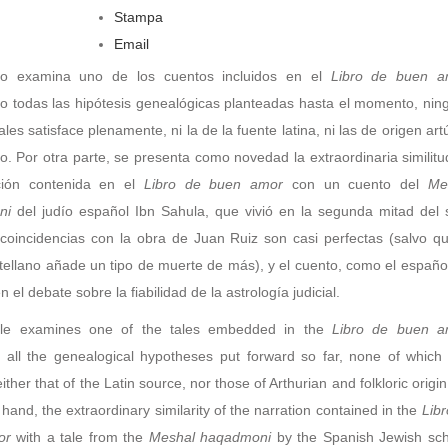
Stampa
Email
ulo examina uno de los cuentos incluidos en el
Libro de buen a
o todas las hipótesis genealógicas planteadas hasta el momento, nin
ales satisface plenamente, ni la de la fuente latina, ni las de origen art
ico. Por otra parte, se presenta como novedad la extraordinaria similit
ción contenida en el
Libro de buen amor
con un cuento del
Me
ni
del judío español Ibn Sahula, que vivió en la segunda mitad del s
 coincidencias con la obra de Juan Ruiz son casi perfectas (salvo qu
tellano añade un tipo de muerte de más), y el cuento, como el español
n el debate sobre la fiabilidad de la astrología judicial.
cle examines one of the tales embedded in the
Libro de buen a
 all the genealogical hypotheses put forward so far, none of which f
either that of the Latin source, nor those of Arthurian and folkloric origi
 hand, the extraordinary similarity of the narration contained in the
Libr
or
with a tale from the
Meshal haqadmoni
by the Spanish Jewish sch