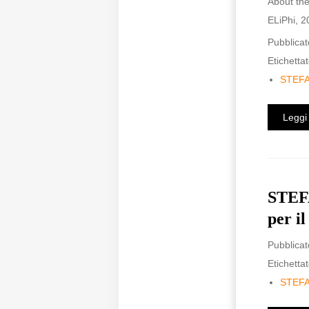
About the
ELiPhi, 2
Pubblicat
Etichettat
STEF
Leggi 
STEFA
per il
Pubblicat
Etichettat
STEF