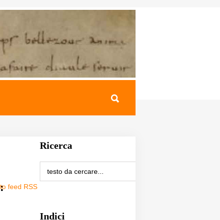
Ricerca
:
sto feed RSS
Indici