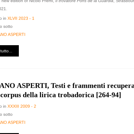
 new edition of Nicolò Premi,
Il trovatore Pons de la Guardia
, Strasbou
021.
o in
XLVII 2023 - 1
o sotto
ANO ASPERTI
tutto...
NO ASPERTI, Testi e frammenti recupera
 corpus della lirica trobadorica [264-94]
o in
XXXIII 2009 - 2
o sotto
ANO ASPERTI