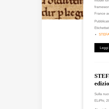
model for
framework
France an
Pubblicat
Etichettat
STEF
Leggi 
STEFA
edizi
Sulla nuo
ELiPhi, 2