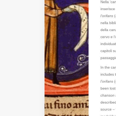
Nella ‘ca
inserisce
Diffusione
l’orifans
(
nella bib
Email:
della can
direzione@medioevoromanzo.it
cervo e l’
individuat
capitoli s
passaggio
In the c
includes 
l’orifans
(
been lost
chanson
described
source – 