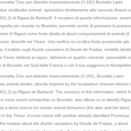
nzonetta’
S’eo son distretto inamoratamente
(V 181) Brunetto Latini
 due similitudini animali, ispirandosi direttamente alla canzone
Atressi 
421,2) di Rigaut de Barbezill. Il recupero di questa informazione, smarri
liografia piú recente su Brunetto, permette anche di precisare la presen
zone di Rigaut come fonte diretta di alcuni comportamenti di animali (il
orso), descritti nel
Tresor
. Una verifica su un’altra fonte provenzale già
a, il trattato sugli
Auzels cassadors
di Daude de Pradas, modello diretto
ul
Tresor
dedicati ai rapaci, definisce un quadro coerente, associabile co
 di Brunetto nel Sud della Francia e con il suo soggiorno in Montpellier
anzonetta
S’eo son distretto inamoratamente
(V 181), Brunetto Latini
two animal similes, directly inspired by the troubadour
chanson Atressi
421,2) by Rigaut de Barbezill. The recovery of this information, which 
 in more recent scholarship on Brunetto, also allows us to identify Rigau
as a direct source for certain animal behaviors (the deer and the bear)
 in the
Tresor
. A cross-check with another already identified Provençal
the treatise about the
Auzels cassadors
by Daude de Pradas, a direct