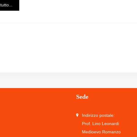
tutto...
Sede
Indirizzo postale:
Prof. Lino Leonardi
Medioevo Romanzo