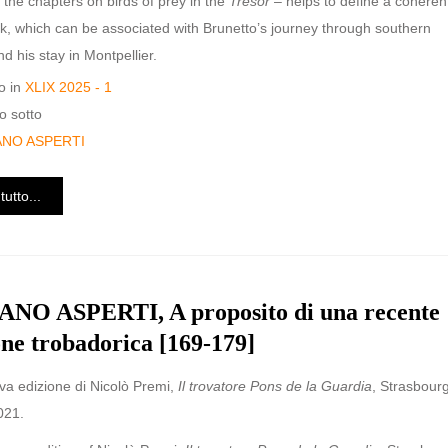
 the chapters on birds of prey in the
Tresor
– helps to define a coheren
, which can be associated with Brunetto’s journey through southern
d his stay in Montpellier.
o in
XLIX 2025 - 1
o sotto
ANO ASPERTI
tutto...
NO ASPERTI, A proposito di una recente
one trobadorica [169-179]
va edizione di Nicolò Premi,
Il trovatore Pons de la Guardia
, Strasbourg
021.