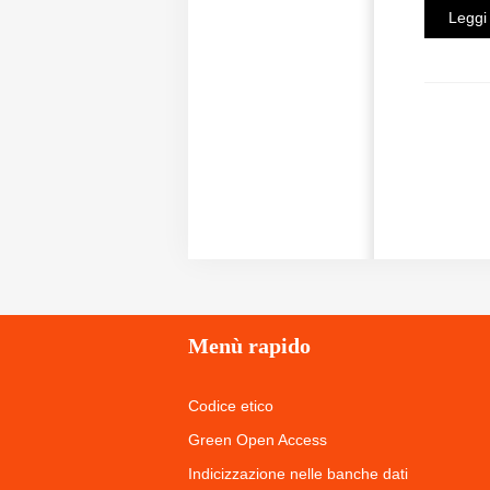
Leggi 
Menù
rapido
Codice etico
Green Open Access
Indicizzazione nelle banche dati