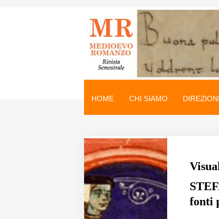
Medioevo Romanzo
Rivista semestrale
HOME
CHI SIAMO
DIREZION
Home
Chi siamo
Direzione
Visua
Indici
STEFA
Seminario
fonti
Norme