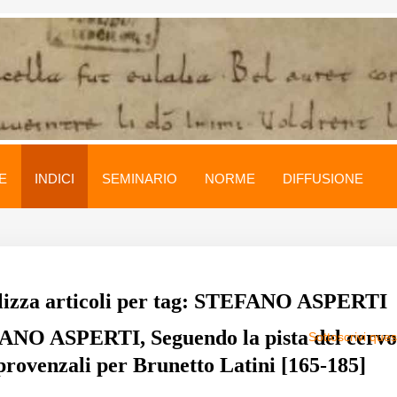
E
INDICI
SEMINARIO
NORME
DIFFUSIONE
lizza articoli per tag: STEFANO ASPERTI
NO ASPERTI, Seguendo la pista del cervo
Sottoscrivi que
 provenzali per Brunetto Latini [165-185]