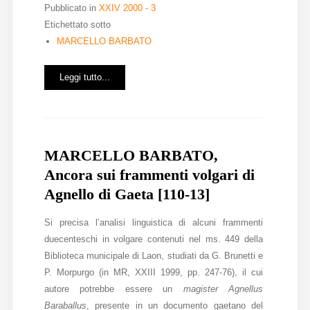
Pubblicato in
XXIV 2000 - 3
Etichettato sotto
MARCELLO BARBATO
Leggi tutto...
MARCELLO BARBATO,
Ancora sui frammenti volgari di
Agnello di Gaeta [110-13]
Si precisa l’analisi linguistica di alcuni frammenti
duecenteschi in volgare contenuti nel ms. 449 della
Biblioteca municipale di Laon, studiati da G. Brunetti e
P. Morpurgo (in MR, XXIII 1999, pp. 247-76), il cui
autore potrebbe essere un
magister Agnellus
Baraballus
, presente in un documento gaetano del