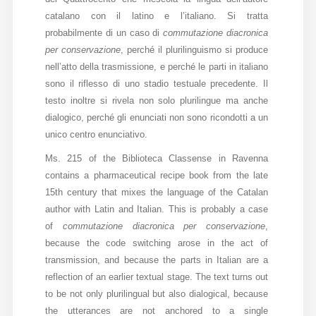
catalano con il latino e l’italiano. Si tratta
Diffusione
probabilmente di un caso di
commutazione diacronica
per conservazione
, perché il plurilinguismo si produce
nell’atto della trasmissione, e perché le parti in italiano
Email:
sono il riflesso di uno stadio testuale precedente. Il
direzione@medioevoromanzo.it
testo inoltre si rivela non solo plurilingue ma anche
dialogico, perché gli enunciati non sono ricondotti a un
unico centro enunciativo.
Ms. 215 of the Biblioteca Classense in Ravenna
contains a pharmaceutical recipe book from the late
15th century that mixes the language of the Catalan
author with Latin and Italian. This is probably a case
of
commutazione diacronica
per conservazione
,
because the code switching arose in the act of
transmission, and because the parts in Italian are a
reflection of an earlier textual stage. The text turns out
to be not only plurilingual but also dialogical, because
the utterances are not anchored to a single