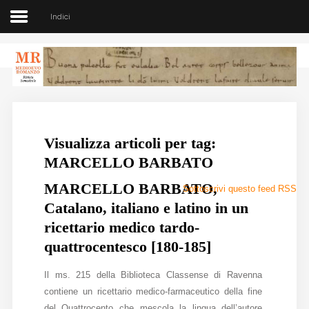
Indici
Medioevo Romanzo
Rivista semestrale
Visualizza articoli per tag:
Home
MARCELLO BARBATO
Chi siamo
MARCELLO BARBATO,
Sottoscrivi questo feed RSS
Catalano, italiano e latino in un
Direzione
ricettario medico tardo-
Indici
quattrocentesco [180-185]
Seminario
Il ms. 215 della Biblioteca Classense di Ravenna
contiene un ricettario medico-farmaceutico della fine
Norme
del Quattrocento che mescola la lingua dell’autore