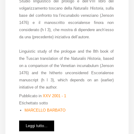
Studio linguistico del prologo e dell’VIII libro del
volgarizzamento toscano della
Naturalis Historia
, sulla
base del confronto tra l’incunabolo veneziano (Jenson
1476) e il manoscritto escorialense finora non
considerato (h I 3), che mostra di dipendere anch’esso
da una (precedente) iniziativa dell’autore.
Linguistic study of the prologue and the 8th book of
the Tuscan translation of the
Naturalis Historia
, based
on a comparison of the Venetian incunabulum (Jenson
1476) and the hitherto unconsidered Escorialense
manuscript (h I 3), which depends on an (earlier)
initiative of the author.
Pubblicato in
XXV 2001 - 1
Etichettato sotto
MARCELLO BARBATO
Leggi tutto...