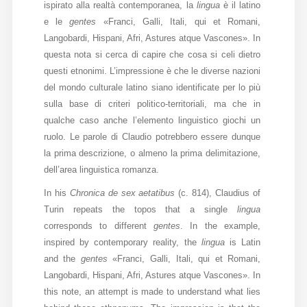
ispirato alla realtà contemporanea, la
lingua
è il latino
e le
gentes
«Franci, Galli, Itali, qui et Romani,
Langobardi, Hispani, Afri, Astures atque Vascones». In
questa nota si cerca di capire che cosa si celi dietro
questi etnonimi. L’impressione è che le diverse nazioni
del mondo culturale latino siano identificate per lo più
sulla base di criteri politico-territoriali, ma che in
qualche caso anche l’elemento linguistico giochi un
ruolo. Le parole di Claudio potrebbero essere dunque
la prima descrizione, o almeno la prima delimitazione,
dell’area linguistica romanza.
In his
Chronica de sex aetatibus
(c. 814), Claudius of
Turin repeats the topos that a single
lingua
corresponds to different
gentes
. In the example,
inspired by contemporary reality, the
lingua
is Latin
and the
gentes
«Franci, Galli, Itali, qui et Romani,
Langobardi, Hispani, Afri, Astures atque Vascones». In
this note, an attempt is made to understand what lies