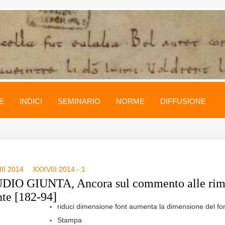
E
INDICI
SEMINARIO
NORME
DIFFUSIONE
II 2014
XXXVIII 2014 - 1
IO GIUNTA, Ancora sul commento alle ri
nte [182-94]
riduci dimensione font
aumenta la dimensione del fo
Stampa