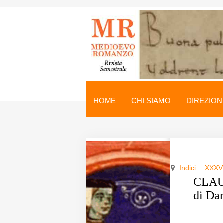
Medioevo Romanzo
Rivista semestrale
HOME
CHI SIAMO
DIREZION
Home
Chi siamo
Direzione
Indici
XXXVI
Indici
CLAUD
di Da
Seminario
Norme