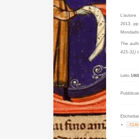
Diffusione
L’autore
2013, pp
Mondador
Email:
direzione@medioevoromanzo.it
The auth
415-31) 
Letto
146
Pubblicat
Etichettat
CLAU