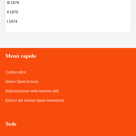
III 1976
II 1975
I 1974
Menù
rapido
Codice etico
Green Open Access
Indicizzazione nelle banche dati
Elenco dei revisori (peer reviewers)
Sede