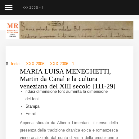
XXX 2006 - 1
Medioevo Romanzo
Rivista semestrale
Indici
XXX 2006
XXX 2006 - 1
Home
MARIA LUISA MENEGHETTI,
Martin da Canal e la cultura
Chi siamo
veneziana del XIII secolo [111-29]
riduci dimensione font
aumenta la dimensione
Direzione
del font
Stampa
Indici
Email
Seminario
Appena sfiorato da Alberto Limentani, il senso della
presenza della tradizione oitanica epica e romanzesca
Norme
viene analizzato dal punto di vista della produzione e