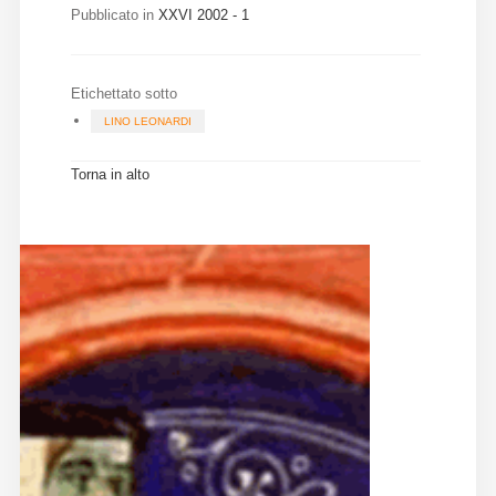
Pubblicato in
XXVI 2002 - 1
Diffusione
Etichettato sotto
Email:
LINO LEONARDI
direzione@medioevoromanzo.it
Torna in alto