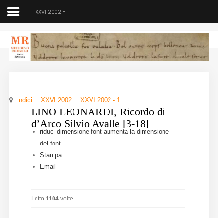
XXVI 2002 - 1
Medioevo Romanzo
Rivista semestrale
Indici
XXVI 2002
XXVI 2002 - 1
Home
LINO LEONARDI, Ricordo di
d’Arco Silvio Avalle [3-18]
Chi siamo
riduci dimensione font
aumenta la dimensione
del font
Direzione
Stampa
Email
Indici
Seminario
Letto
1104
volte
Norme