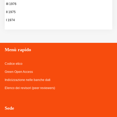
III 1976
II 1975
I 1974
Menù
rapido
Codice etico
Green Open Access
Indicizzazione nelle banche dati
Elenco dei revisori (peer reviewers)
Sede