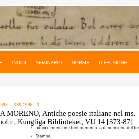
E
INDICI
SEMINARIO
NORME
DIFFUSIONE
1998
XXII 1998 - 3
 MORENO, Antiche poesie italiane nel ms.
holm, Kungliga Biblioteket, VU 14 [373-87]
riduci dimensione font
aumenta la dimensione del fo
Stampa