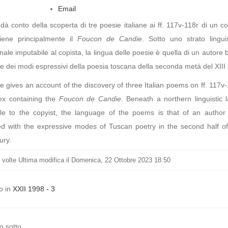
Email
o dà conto della scoperta di tre poesie italiane ai ff. 117v-118r di un c
iene principalmente il
Foucon de Candie
. Sotto uno strato linguis
onale imputabile al copista, la lingua delle poesie è quella di un autore
te dei modi espressivi della poesia toscana della seconda metà del XIII 
le gives an account of the discovery of three Italian poems on ff. 117v
ex containing the
Foucon de Candie
. Beneath a northern linguistic 
able to the copyist, the language of the poems is that of an author 
ed with the expressive modes of Tuscan poetry in the second half of
ury.
volte
Ultima modifica il Domenica, 22 Ottobre 2023 18:50
o in
XXII 1998 - 3
o sotto