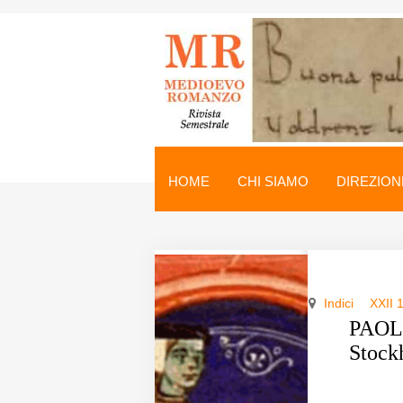
Medioevo Romanzo
Rivista semestrale
HOME
CHI SIAMO
DIREZION
Home
Chi siamo
Direzione
Indici
XXII 
Indici
PAOLA
Stock
Seminario
Norme