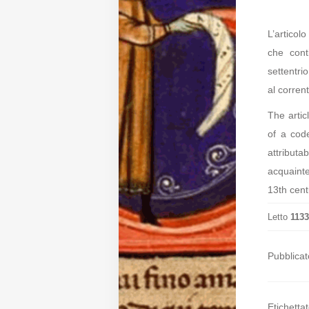
Diffusione
L’articol
che cont
settentri
Email:
al corren
direzione@medioevoromanzo.it
The artic
of a cod
attribut
acquaint
13th cent
Letto
1133
Pubblicat
Etichettat