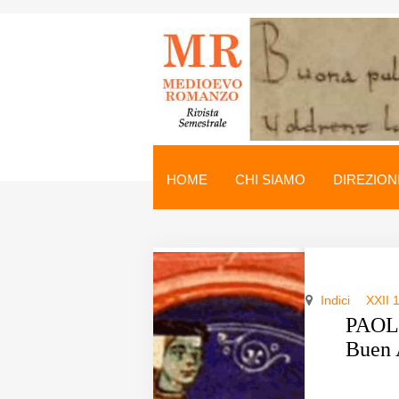
Medioevo Romanzo
Rivista semestrale
HOME
CHI SIAMO
DIREZION
Home
Chi siamo
Direzione
Indici
XXII 
Indici
PAOLO
Buen 
Seminario
Norme