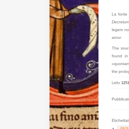
Diffusione
La fonte
Decretum
legem non
Email:
amor
.
direzione@medioevoromanzo.it
The sour
found i
«quoniam
the prolo
Letto
125
Pubblicat
Etichettat
PAO