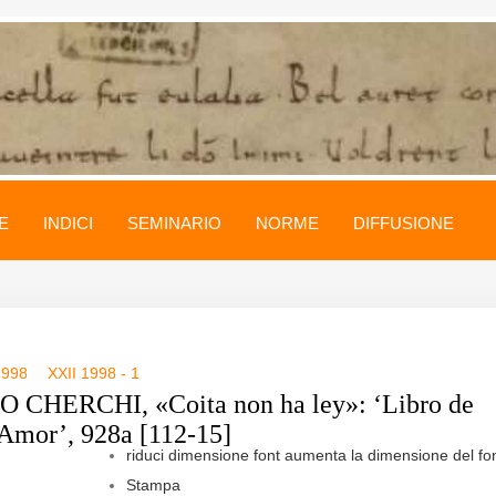
E
INDICI
SEMINARIO
NORME
DIFFUSIONE
1998
XXII 1998 - 1
 CHERCHI, «Coita non ha ley»: ‘Libro de
Amor’, 928a [112-15]
riduci dimensione font
aumenta la dimensione del fo
Stampa