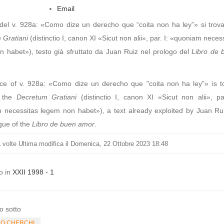
Email
 del v. 928a: «Como dize un derecho que “coita non ha ley”» si trova
 Gratiani
(distinctio I, canon XI «Sicut non alii», par. I: «quoniam neces
 habet»), testo già sfruttato da Juan Ruiz nel prologo del
Libro de 
ce of v. 928a: «Como dize un derecho que "coita non ha ley"» is t
n the
Decretum Gratiani
(distinctio I, canon XI «Sicut non alii», par
 necessitas legem non habet»), a text already exploited by Juan Rui
gue of the
Libro de buen amor
.
1
volte
Ultima modifica il Domenica, 22 Ottobre 2023 18:48
o in
XXII 1998 - 1
o sotto
LO CHERCHI