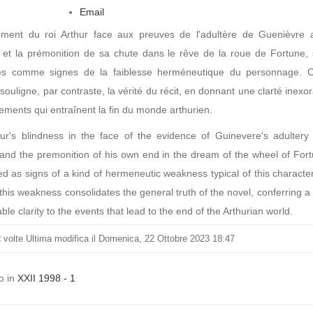
Email
ement du roi Arthur face aux preuves de l'adultère de Guenièvre 
, et la prémonition de sa chute dans le rêve de la roue de Fortune, 
és comme signes de la faiblesse herméneutique du personnage. C
 souligne, par contraste, la vérité du récit, en donnant une clarté inexo
ments qui entraînent la fin du monde arthurien.
hur's blindness in the face of the evidence of Guinevere's adultery 
and the premonition of his own end in the dream of the wheel of Fort
ed as signs of a kind of hermeneutic weakness typical of this characte
 this weakness consolidates the general truth of the novel, conferring a 
ble clarity to the events that lead to the end of the Arthurian world.
2
volte
Ultima modifica il Domenica, 22 Ottobre 2023 18:47
o in
XXII 1998 - 1