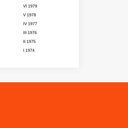
VI 1979
V 1978
IV 1977
III 1976
II 1975
I 1974