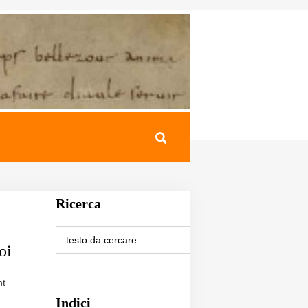
Ricerca
oi
nt
Indici