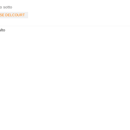
o sotto
ISE DELCOURT
lto