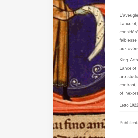
Diffusione
L'aveugl
Lancelot
considér
Email:
faiblesse
direzione@medioevoromanzo.it
aux événe
King Art
Lancelot 
are studi
contrast,
of inexora
Letto
102
Pubblicat