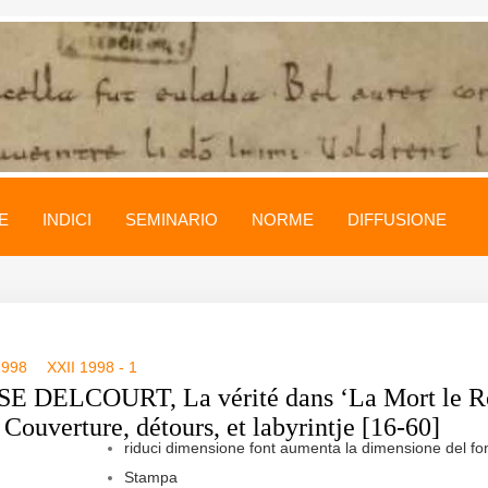
E
INDICI
SEMINARIO
NORME
DIFFUSIONE
1998
XXII 1998 - 1
E DELCOURT, La vérité dans ‘La Mort le R
 Couverture, détours, et labyrintje [16-60]
riduci dimensione font
aumenta la dimensione del fo
Stampa