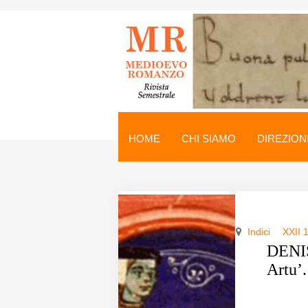
Medioevo Romanzo
Rivista semestrale
HOME
CHI SIAMO
DIREZION
Home
Chi siamo
Direzione
Indici
XXII 
Indici
DENIS
Artu’.
Seminario
Norme