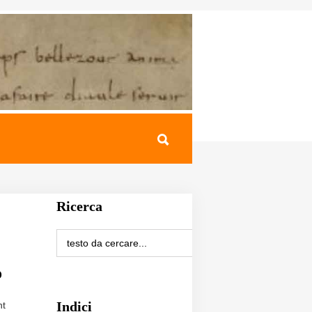
Ricerca
o
Indici
nt