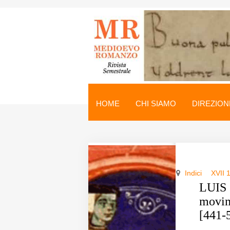
Medioevo Romanzo
Rivista semestrale
HOME
CHI SIAMO
DIREZION
Home
Chi siamo
Direzione
Indici
XVII 
Indici
LUIS
movim
Seminario
[441-
Norme