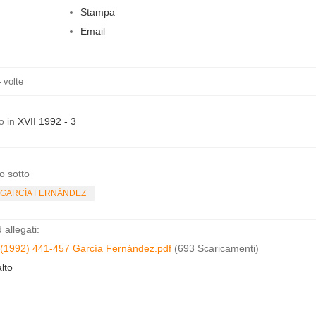
Stampa
Email
4
volte
o in
XVII 1992 - 3
o sotto
 GARCÍA FERNÁNDEZ
allegati:
(1992) 441-457 García Fernández.pdf
(693 Scaricamenti)
lto