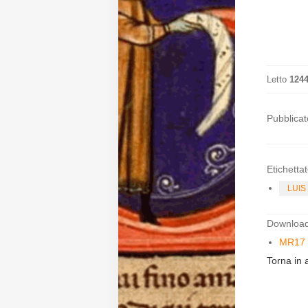
Diffusione
Email:
Letto
124
direzione@medioevoromanzo.it
Pubblicat
Etichettat
LUIS
Download 
MR17 
Torna in a