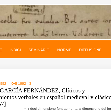
E
INDICI
SEMINARIO
NORME
DIFFUSIONE
1992
XVII 1992 - 3
 GARCÍA FERNÁNDEZ, Clíticos y
ientos verbales en español medieval y clásic
57]
riduci dimensione font
aumenta la dimensione del fo