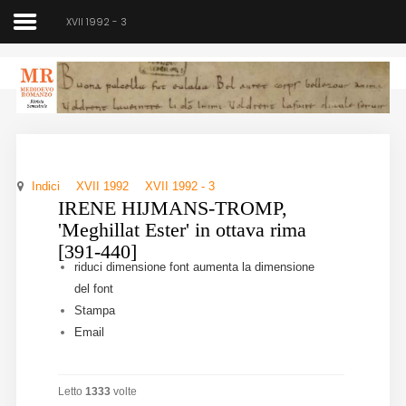
XVII 1992 - 3
Medioevo Romanzo
Rivista semestrale
Indici
XVII 1992
XVII 1992 - 3
Home
IRENE HIJMANS-TROMP,
'Meghillat Ester' in ottava rima
Chi siamo
[391-440]
riduci dimensione font
aumenta la dimensione
Direzione
del font
Stampa
Indici
Email
Seminario
Letto
1333
volte
Norme