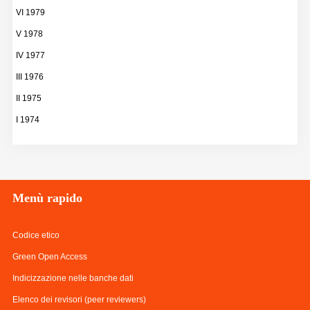
VI 1979
V 1978
IV 1977
III 1976
II 1975
I 1974
Menù
rapido
Codice etico
Green Open Access
Indicizzazione nelle banche dati
Elenco dei revisori (peer reviewers)