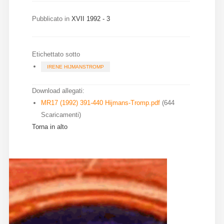
Diffusione
Pubblicato in
XVII 1992 - 3
Email:
Etichettato sotto
direzione@medioevoromanzo.it
IRENE HIJMANSTROMP
Download allegati:
MR17 (1992) 391-440 Hijmans-Tromp.pdf
(644
Scaricamenti)
Torna in alto