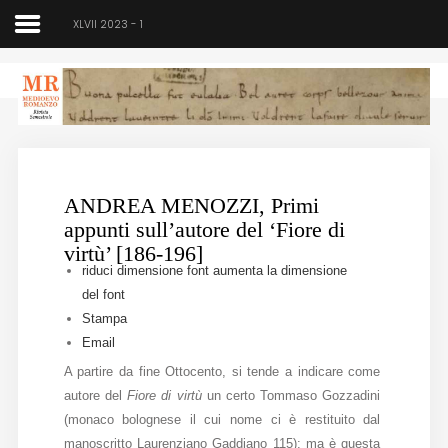
XLVII 2023 - 1
Medioevo Romanzo
Rivista semestrale
ANDREA MENOZZI, Primi
Home
appunti sull’autore del ‘Fiore di
virtù’ [186-196]
Chi siamo
riduci dimensione font
aumenta la dimensione
del font
Direzione
Stampa
Email
Indici
A partire da fine Ottocento, si tende a indicare come
Seminario
autore del
Fiore di virtù
un certo Tommaso Gozzadini
(monaco bolognese il cui nome ci è restituito dal
Norme
manoscritto Laurenziano Gaddiano 115): ma è questa