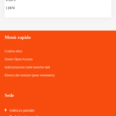
II 1975
I 1974
Menù
rapido
Codice etico
Green Open Access
Indicizzazione nelle banche dati
Elenco dei revisori (peer reviewers)
Sede
Indirizzo postale: