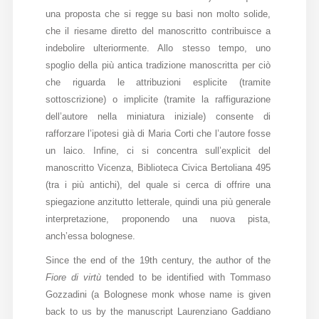
una proposta che si regge su basi non molto solide,
Diffusione
che il riesame diretto del manoscritto contribuisce a
indebolire ulteriormente. Allo stesso tempo, uno
spoglio della più antica tradizione manoscritta per ciò
Email:
che riguarda le attribuzioni esplicite (tramite
direzione@medioevoromanzo.it
sottoscrizione) o implicite (tramite la raffigurazione
dell’autore nella miniatura iniziale) consente di
rafforzare l’ipotesi già di Maria Corti che l’autore fosse
un laico. Infine, ci si concentra sull’explicit del
manoscritto Vicenza, Biblioteca Civica Bertoliana 495
(tra i più antichi), del quale si cerca di offrire una
spiegazione anzitutto letterale, quindi una più generale
interpretazione, proponendo una nuova pista,
anch’essa bolognese.
Since the end of the 19th century, the author of the
Fiore di virtù
tended to be identified with Tommaso
Gozzadini (a Bolognese monk whose name is given
back to us by the manuscript Laurenziano Gaddiano