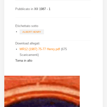
Diffusione
Pubblicato in
XII 1987 - 1
Email:
Etichettato sotto
direzione@medioevoromanzo.it
ALBERT HENRY
Download allegati:
MR12 (1987) 75-77 Henry.pdf
(675
Scaricamenti)
Torna in alto