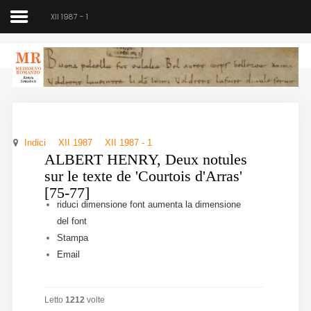
XII 1987 - 1
Medioevo Romanzo
Rivista semestrale
Indici
XII 1987
XII 1987 - 1
Home
ALBERT HENRY, Deux notules
sur le texte de 'Courtois d'Arras'
Chi siamo
[75-77]
riduci dimensione font
aumenta la dimensione
Direzione
del font
Stampa
Indici
Email
Seminario
Letto
1212
volte
Norme