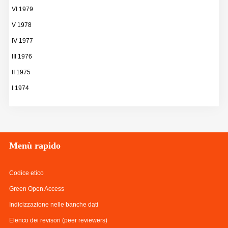
VI 1979
V 1978
IV 1977
III 1976
II 1975
I 1974
Menù
rapido
Codice etico
Green Open Access
Indicizzazione nelle banche dati
Elenco dei revisori (peer reviewers)