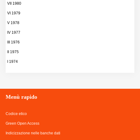
VII 1980
VI 1979
V 1978
IV 1977
III 1976
II 1975
I 1974
Menù
rapido
Codice etico
Green Open Access
Indicizzazione nelle banche dati