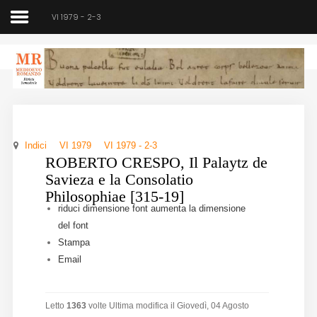
VI 1979 - 2-3
Medioevo Romanzo
Rivista semestrale
Indici
VI 1979
VI 1979 - 2-3
Home
ROBERTO CRESPO, Il Palaytz de
Savieza e la Consolatio
Chi siamo
Philosophiae [315-19]
riduci dimensione font
aumenta la dimensione
Direzione
del font
Stampa
Indici
Email
Seminario
Letto
1363
volte
Ultima modifica il Giovedì, 04 Agosto
Norme