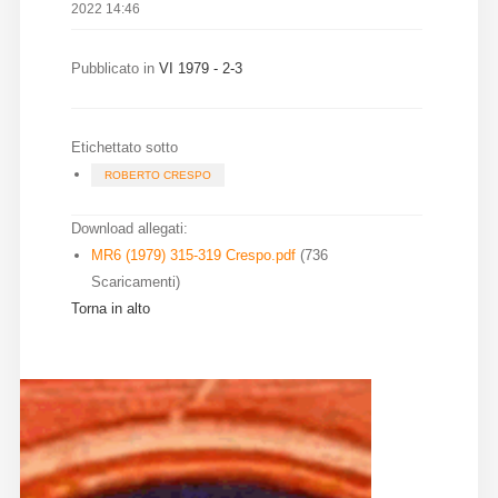
2022 14:46
Diffusione
Pubblicato in
VI 1979 - 2-3
Email:
direzione@medioevoromanzo.it
Etichettato sotto
ROBERTO CRESPO
Download allegati:
MR6 (1979) 315-319 Crespo.pdf
(736
Scaricamenti)
Torna in alto