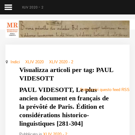
XLIV 2020 - 2
Medioevo Romanzo
Rivista semestrale
Indici
XLIV 2020
XLIV 2020 - 2
Home
Visualizza articoli per tag: PAUL
VIDESOTT
Chi siamo
PAUL VIDESOTT, Le plus
Sottoscrivi questo feed RSS
Direzione
ancien document en français de
Indici
la prévôté de Paris. Édition et
considérations historico-
Seminario
linguistiques [281-304]
Norme
Pubblicato in
XLIV 2020 - 2