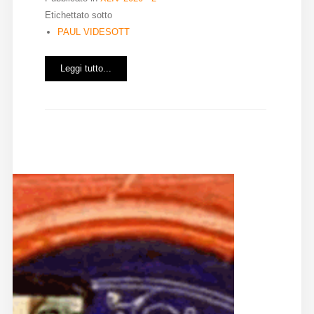
Etichettato sotto
Diffusione
PAUL VIDESOTT
Leggi tutto...
Email:
direzione@medioevoromanzo.it