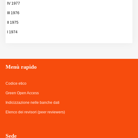
IV 1977
III 1976
II 1975
I 1974
Menù
rapido
Codice etico
Green Open Access
Indicizzazione nelle banche dati
Elenco dei revisori (peer reviewers)
Sede