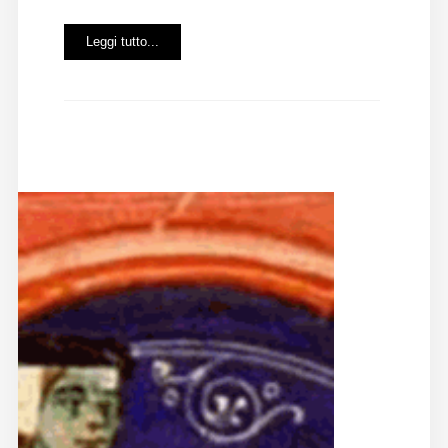
Diffusione
Leggi tutto...
Email:
direzione@medioevoromanzo.it