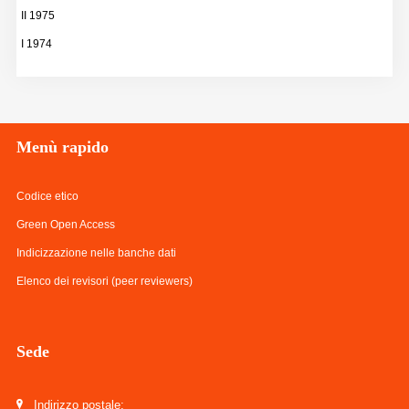
II 1975
I 1974
Menù
rapido
Codice etico
Green Open Access
Indicizzazione nelle banche dati
Elenco dei revisori (peer reviewers)
Sede
Indirizzo postale: