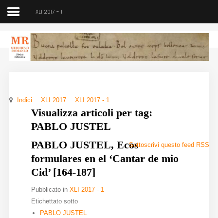
XLI 2017 - 1
Medioevo Romanzo
Rivista semestrale
Indici
XLI 2017
XLI 2017 - 1
Home
Visualizza articoli per tag:
PABLO JUSTEL
Chi siamo
PABLO JUSTEL, Ecos
Sottoscrivi questo feed RSS
Direzione
formulares en el ‘Cantar de mio
Indici
Cid’ [164-187]
Pubblicato in
XLI 2017 - 1
Seminario
Etichettato sotto
Norme
PABLO JUSTEL