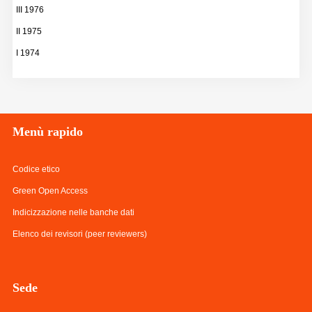
III 1976
II 1975
I 1974
Menù
rapido
Codice etico
Green Open Access
Indicizzazione nelle banche dati
Elenco dei revisori (peer reviewers)
Sede