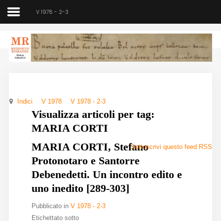
V 1978 - 2-3
Medioevo Romanzo
Rivista semestrale
Indici
V 1978
V 1978 - 2-3
Home
Visualizza articoli per tag:
MARIA CORTI
Chi siamo
MARIA CORTI, Stefano
Sottoscrivi questo feed RSS
Direzione
Protonotaro e Santorre
Indici
Debenedetti. Un incontro edito e
uno inedito [289-303]
Seminario
Pubblicato in
V 1978 - 2-3
Norme
Etichettato sotto