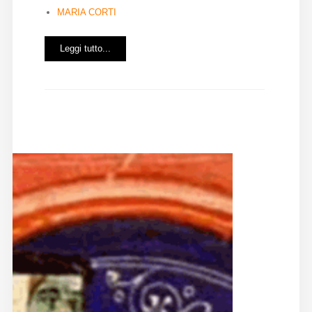
MARIA CORTI
Diffusione
Leggi tutto...
Email:
direzione@medioevoromanzo.it