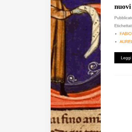
nuovi
Diffusione
Pubblicat
Etichettat
Email:
FABIO
direzione@medioevoromanzo.it
AURE
Leggi 