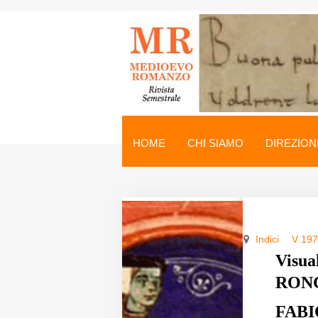
Medioevo Romanzo
Rivista semestrale
HOME
CHI SIAMO
DIREZION
Home
Chi siamo
Direzione
Indici
V 19
Indici
Visua
RON
Seminario
FABI
Norme