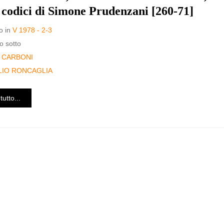
 codici di Simone Prudenzani [260-71]
o in
V 1978 - 2-3
o sotto
 CARBONI
LIO RONCAGLIA
tutto...