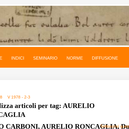
E
INDICI
SEMINARIO
NORME
DIFFUSIONE
78
V 1978 - 2-3
lizza articoli per tag: AURELIO
CAGLIA
O CARBONI, AURELIO RONCAGLIA, Du
Sottoscrivi que