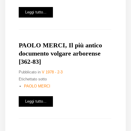
Diffusione
Leggi tutto...
Email:
direzione@medioevoromanzo.it
PAOLO MERCI, Il più antico
documento volgare arborense
[362-83]
Pubblicato in
V 1978 - 2-3
Etichettato sotto
PAOLO MERCI
Leggi tutto...