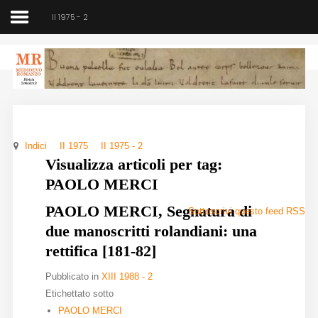
II 1975 - 2
Medioevo Romanzo
Rivista semestrale
Indici
II 1975
II 1975 - 2
Home
Visualizza articoli per tag:
PAOLO MERCI
Chi siamo
PAOLO MERCI, Segnatura di
Sottoscrivi questo feed RSS
Direzione
due manoscritti rolandiani: una
Indici
rettifica [181-82]
Pubblicato in
XIII 1988 - 2
Seminario
Etichettato sotto
Norme
PAOLO MERCI