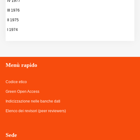
IV 1977
III 1976
II 1975
I 1974
Menù
rapido
Codice etico
Green Open Access
Indicizzazione nelle banche dati
Elenco dei revisori (peer reviewers)
Sede