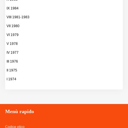
IX 1984
VIII 1981-1983
VII 1980
VI 1979
V 1978
IV 1977
III 1976
II 1975
I 1974
Menù
rapido
Codice etico