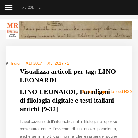
XLI 2017 - 2
Medioevo Romanzo
Rivista semestrale
Indici
XLI 2017
XLI 2017 - 2
Home
Visualizza articoli per tag: LINO
LEONARDI
Chi siamo
LINO LEONARDI, Paradigmi
Sottoscrivi questo feed RSS
Direzione
di filologia digitale e testi italiani
Indici
antichi [9-32]
Seminario
L’applicazione dell’informatica alla filologia è spesso
presentata come l’avvento di un nuovo paradigma,
Norme
anche se in molti casi non fa che esasperare alcune