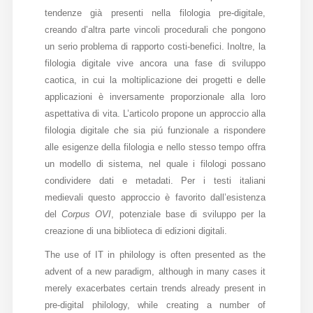
tendenze già presenti nella filologia pre-digitale,
Diffusione
creando d’altra parte vincoli procedurali che pongono
un serio problema di rapporto costi-benefici. Inoltre, la
filologia digitale vive ancora una fase di sviluppo
Email:
caotica, in cui la moltiplicazione dei progetti e delle
direzione@medioevoromanzo.it
applicazioni è inversamente proporzionale alla loro
aspettativa di vita. L’articolo propone un approccio alla
filologia digitale che sia piú funzionale a rispondere
alle esigenze della filologia e nello stesso tempo offra
un modello di sistema, nel quale i filologi possano
condividere dati e metadati. Per i testi italiani
medievali questo approccio è favorito dall’esistenza
del
Corpus OVI
, potenziale base di sviluppo per la
creazione di una biblioteca di edizioni digitali.
The use of IT in philology is often presented as the
advent of a new paradigm, although in many cases it
merely exacerbates certain trends already present in
pre-digital philology, while creating a number of